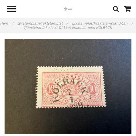
Hem
/
Lyxstämplat/Praktstämplat
/
Lyxstämplat/Praktstämplat U-Län
/
Tjänstefrimärke facit TJ 16 A praktstämplat KOLBÄCK