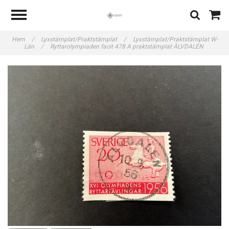
Hem
/
Lyxstämplat/Praktstämplat
/
Lyxstämplat/Praktstämplat W-
Län
/
Ryttarolympiaden facit 478 A praktstämplat ÄLVDALEN