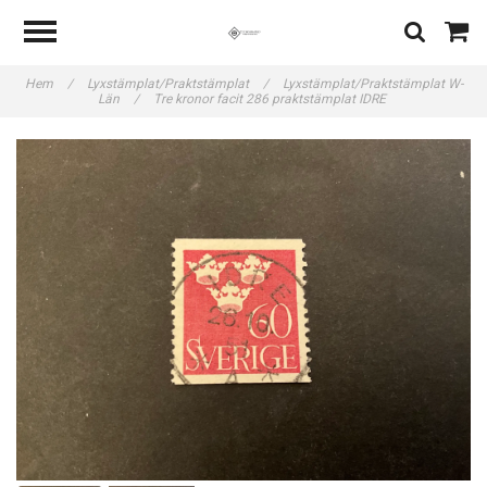
Hem
/
Lyxstämplat/Praktstämplat
/
Lyxstämplat/Praktstämplat W-
Län
/
Tre kronor facit 286 praktstämplat IDRE