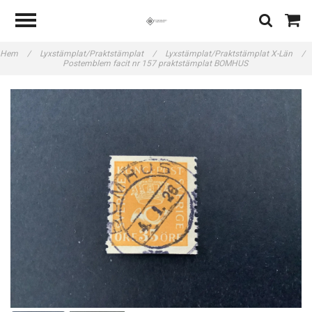
Hem
/
Lyxstämplat/Praktstämplat
/
Lyxstämplat/Praktstämplat X-Län
/
Postemblem facit nr 157 praktstämplat BOMHUS