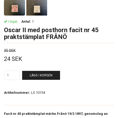
I lager.
Antal:
1
Oscar II med posthorn facit nr 45
praktstämplat FRÅNÖ
35 SEK
24 SEK
LÄGG I KORGEN
Artikelnummer:
LS 10154
Facit nr 45 praktstämplat märke Frånö 19/3 1897, genomslag av