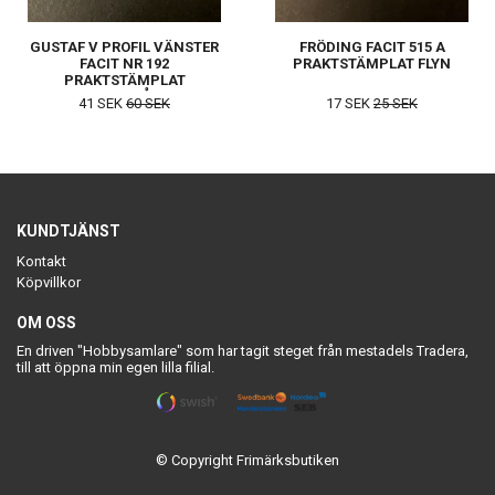
GUSTAF V PROFIL VÄNSTER
FRÖDING FACIT 515 A
FACIT NR 192
PRAKTSTÄMPLAT FLYN
PRAKTSTÄMPLAT
ANUNDGÅRD
41 SEK
60 SEK
17 SEK
25 SEK
KUNDTJÄNST
Kontakt
Köpvillkor
OM OSS
En driven "Hobbysamlare" som har tagit steget från mestadels Tradera,
till att öppna min egen lilla filial.
© Copyright Frimärksbutiken
Powered by Quickbutik