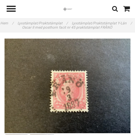
Hem
/
Lyxstämplat/Praktstämplat
/
Lyxstämplat/Praktstämplat Y-Län
/
Oscar II med posthorn facit nr 45 praktstämplat FRÅNÖ