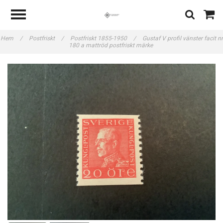
Hem
/
Postfriskt
/
Postfriskt 1855-1950
/
Gustaf V profil vänster facit nr
180 a mattröd postfriskt märke