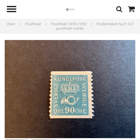
Hem
/
Postfriskt
/
Postfriskt 1855-1950
/
Postemblem facit 167
postfriskt märke