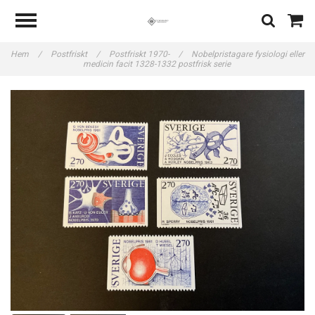
Hem
/
Postfriskt
/
Postfriskt 1970-
/
Nobelpristagare fysiologi eller
medicin facit 1328-1332 postfrisk serie