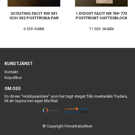
SCOUTING FACIT 939 SX1
I SYDOST FACIT NR 769-773
OCH SX2 POSTFRISKA PAR
POSTFRISKT HÄFTESBLOCK
6 SEK
9 SEK
11 SEK
16 SEK
KUNDTJÄNST
Kontakt
Köpvillkor
OM OSS
En driven "Hobbysamlare" som har tagit steget från mestadels Tradera,
till att öppna min egen lilla filial.
© Copyright Frimärksbutiken
Powered by Quickbutik