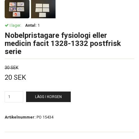
I lager.
Antal:
1
Nobelpristagare fysiologi eller
medicin facit 1328-1332 postfrisk
serie
30 SEK
20 SEK
LÄGG I KORGEN
Artikelnummer:
PO 15434