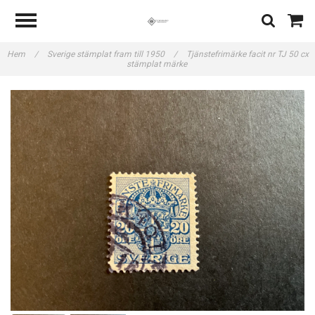
Hem
/
Sverige stämplat fram till 1950
/
Tjänstefrimärke facit nr TJ 50 cx
stämplat märke