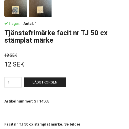
I lager.
Antal:
1
Tjänstefrimärke facit nr TJ 50 cx
stämplat märke
18 SEK
12 SEK
LÄGG I KORGEN
Artikelnummer:
ST 14568
Facit nr TJ 50 cx stämplat märke. Se bilder