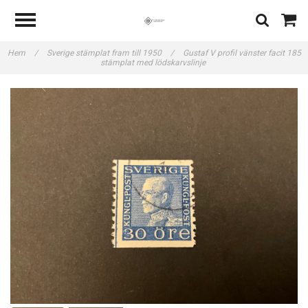
Hem
/
Sverige stämplat fram till 1950
/
Gustaf V profil vänster facit 185
stämplat med lödskarvslinje