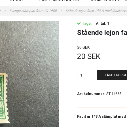
m
/
Sverige stämplat fram till 1950
/
Stående lejon facit 143 A med lödskarvs
I lager.
Antal:
1
Stående lejon f
30 SEK
20 SEK
LÄGG I KORG
Artikelnummer:
ST 14668
Facit nr 143 A stämplat med 