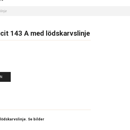
linje
acit 143 A med lödskarvslinje
EN
lödskarvslinje. Se bilder