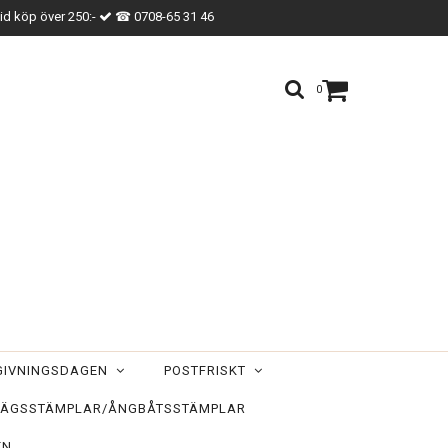
vid köp över 250:-
☎ 0708-65 31 46
0
TGIVNINGSDAGEN
POSTFRISKT
ÄGSSTÄMPLAR/ÅNGBÅTSSTÄMPLAR
EN