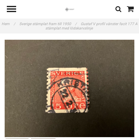
Hem
/
Sverige stämplat fram till 1950
/
Gustaf V profil vänster facit 177 A
stämplat med lödskarvslinje