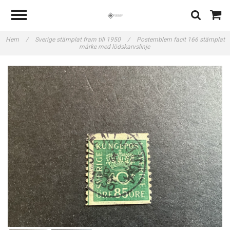
Hem
/
Sverige stämplat fram till 1950
/
Postemblem facit 166 stämplat
mårke med lödskarvslinje