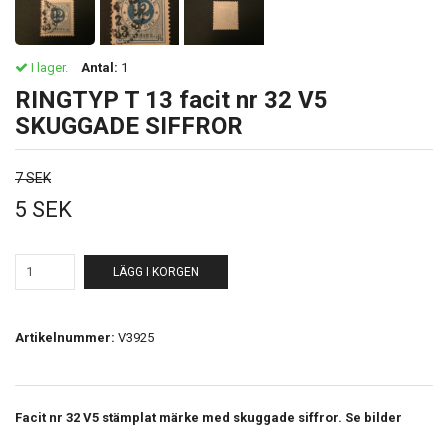
I lager.
Antal:
1
RINGTYP T 13 facit nr 32 V5
SKUGGADE SIFFROR
7 SEK
5 SEK
LÄGG I KORGEN
Artikelnummer:
V3925
Facit nr 32 V5 stämplat märke med skuggade siffror. Se bilder