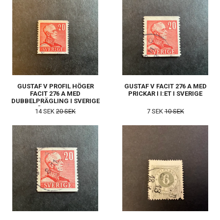
GUSTAF V PROFIL HÖGER
GUSTAF V FACIT 276 A MED
FACIT 276 A MED
PRICKAR I I:ET I SVERIGE
DUBBELPRÄGLING I SVERIGE
OCH ”MARMORERADE
14 SEK
20 SEK
7 SEK
10 SEK
MARGINALER”