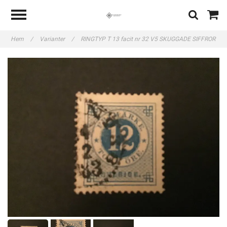
Hem
/
Varianter
/
RINGTYP T 13 facit nr 32 V5 SKUGGADE SIFFROR