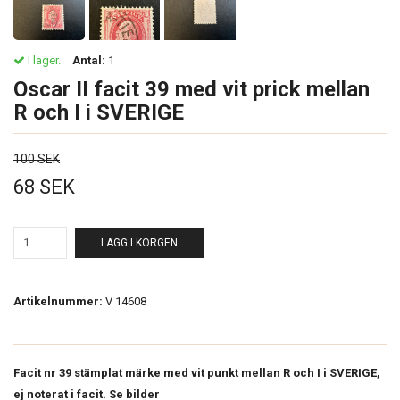
I lager.
Antal:
1
Oscar II facit 39 med vit prick mellan
R och I i SVERIGE
100 SEK
68 SEK
LÄGG I KORGEN
Artikelnummer:
V 14608
Facit nr 39 stämplat märke med vit punkt mellan R och I i SVERIGE,
ej noterat i facit. Se bilder