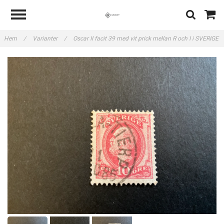
Hem
/
Varianter
/
Oscar II facit 39 med vit prick mellan R och I i SVERIGE