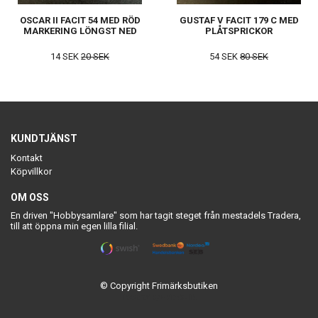
OSCAR II FACIT 54 MED RÖD
GUSTAF V FACIT 179 C MED
MARKERING LÖNGST NED
PLÅTSPRICKOR
14 SEK
20 SEK
54 SEK
80 SEK
KUNDTJÄNST
Kontakt
Köpvillkor
OM OSS
En driven "Hobbysamlare" som har tagit steget från mestadels Tradera,
till att öppna min egen lilla filial.
© Copyright Frimärksbutiken
Powered by Quickbutik