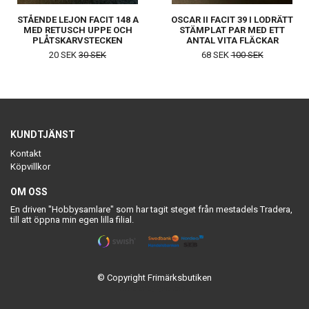
STÅENDE LEJON FACIT 148 A
OSCAR II FACIT 39 I LODRÄTT
MED RETUSCH UPPE OCH
STÄMPLAT PAR MED ETT
PLÅTSKARVSTECKEN
ANTAL VITA FLÄCKAR
20 SEK
30 SEK
68 SEK
100 SEK
KUNDTJÄNST
Kontakt
Köpvillkor
OM OSS
En driven "Hobbysamlare" som har tagit steget från mestadels Tradera,
till att öppna min egen lilla filial.
© Copyright Frimärksbutiken
Powered by Quickbutik