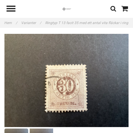
Hem
/
Varianter
/
Ringtyp T 13 facit 35 med ett antal vita fläckar i ring