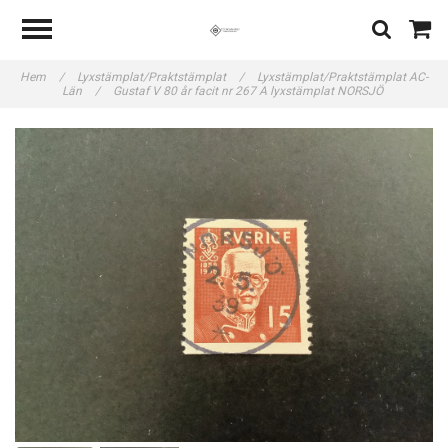
Hem
/
Lyxstämplat/Praktstämplat
/
Lyxstämplat/Praktstämplat AC-
Län
/
Gustaf V 80 år facit nr 267 A lyxstämplat NORSJÖ