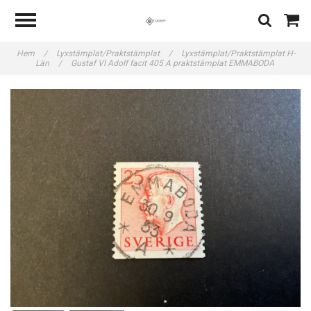
Hem
/
Lyxstämplat/Praktstämplat
/
Lyxstämplat/Praktstämplat H-
Län
/
Gustaf VI Adolf facit 405 A praktstämplat EMMABODA