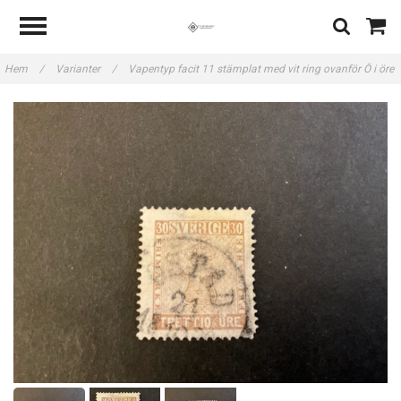
Hem
/
Varianter
/
Vapentyp facit 11 stämplat med vit ring ovanför Ö i öre