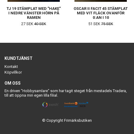
TJ 19 STÄMPLAT MED ”HAKE”
OSCAR II FACIT 45 STÄMPLAT
I NEDRE VÄNSTER HÖRN PÅ
MED VIT FLÄCK OVANFÖR
RAMEN
0:AN I 10
27 SEK
40 SEK
51 SEK
75 SEK
KUNDTJÄNST
Kontakt
Köpvillkor
OM OSS
En driven "Hobbysamlare" som har tagit steget från mestadels Tradera,
till att öppna min egen lilla filial.
© Copyright Frimärksbutiken
Powered by Quickbutik